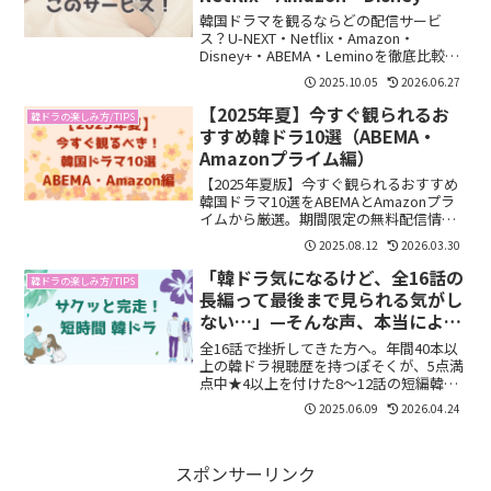
ABEMA・Leminoおすすめガイド
韓国ドラマを観るならどの配信サービ
ス？U-NEXT・Netflix・Amazon・
Disney+・ABEMA・Leminoを徹底比較。
作品数・独占配信・料金から初心者にも
2025.10.05
2026.06.27
わかりやすくおすすめを解説します。
【2025年夏】今すぐ観られるお
韓ドラの楽しみ方/TIPS
すすめ韓ドラ10選（ABEMA・
Amazonプライム編）
【2025年夏版】今すぐ観られるおすすめ
韓国ドラマ10選をABEMAとAmazonプラ
イムから厳選。期間限定の無料配信情報
や各作品の見どころをまとめました。夏
2025.08.12
2026.03.30
休みの一気見にぴったり！
「韓ドラ気になるけど、全16話の
韓ドラの楽しみ方/TIPS
長編って最後まで見られる気がし
ない…」—そんな声、本当によく
聞きます
全16話で挫折してきた方へ。年間40本以
上の韓ドラ視聴歴を持つぽそくが、5点満
点中★4以上を付けた8〜12話の短編韓国
ドラマ7作品を厳選紹介。Netflix・U-
2025.06.09
2026.04.24
NEXTで一気見できる名作が必ず見つかり
ます。
スポンサーリンク