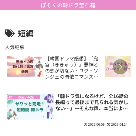
ぽそくの韓ドラ宝石箱
短編
人気記事
【韓国ドラマ感想】「鬼
宮（ききゅう）」悪神と
の恋が切ない…ユク・ソ
ンジェの憑依ロマンス時
代劇
「韓ドラ気になるけど、全16話の
韓ドラの楽しみ方/TIPS
長編って最後まで見られる気がし
ない…」—そんな声、本当によく
聞きます
2025.06.09
2026.04.24