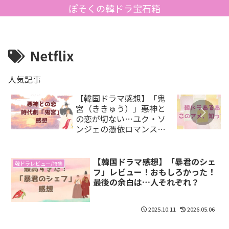
ぽそくの韓ドラ宝石箱
Netflix
人気記事
【韓国ドラマ感想】「鬼
宮（ききゅう）」悪神と
の恋が切ない…ユク・ソ
ンジェの憑依ロマンス時
代劇
【韓国ドラマ感想】「暴君のシェ
韓ドラレビュー/特集
フ」レビュー！おもしろかった！
最後の余白は…人それぞれ？
2025.10.11
2026.05.06